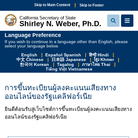
Skip to Main Content
Skip to Footer
California Secretary of State
Shirley N. Weber, Ph.D.
View Sear
View
Language Preference
If you wish to continue in a language other than English, please
select your language below.
English
Español Spanish
हिन्दी Hindi
中文 Chinese
日本語 Japanese
ខ្មែរ Khmer
한국어 Korean
Tagalog
ภาษาไทย Thai
Tiếng Việt Vietnamese
การขึ้นทะเบียนผู้ลงคะแนนเสียงทาง
ออนไลน์ของรัฐแคลิฟอร์เนีย
ยินดีต้อนรับสู่เว็บไซด์การขึ้นทะเบียนผู้ลงคะแนนเสียงทาง
ออนไลน์ของรัฐแคลิฟอร์เนีย