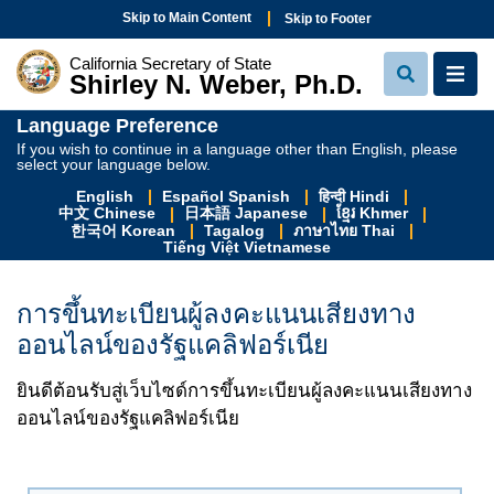
Skip to Main Content
Skip to Footer
California Secretary of State
Shirley N. Weber, Ph.D.
View Sear
View
Language Preference
If you wish to continue in a language other than English, please
select your language below.
English
Español Spanish
हिन्दी Hindi
中文 Chinese
日本語 Japanese
ខ្មែរ Khmer
한국어 Korean
Tagalog
ภาษาไทย Thai
Tiếng Việt Vietnamese
การขึ้นทะเบียนผู้ลงคะแนนเสียงทาง
ออนไลน์ของรัฐแคลิฟอร์เนีย
ยินดีต้อนรับสู่เว็บไซด์การขึ้นทะเบียนผู้ลงคะแนนเสียงทาง
ออนไลน์ของรัฐแคลิฟอร์เนีย